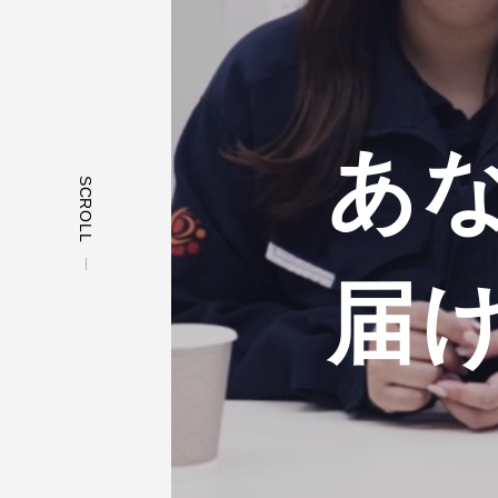
あ
SCROLL
届