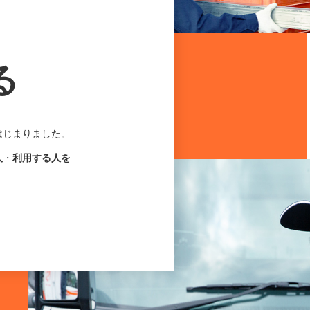
る
はじまりました。
人
・
利用する人を